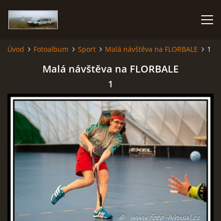
Úvod
Fotoalbum
Sport
Malá návštěva na FLORBALE
1
KARAVANEM PO EVROPĚ
Malá návštěva na FLORBALE
1
FOTOALBUM
CESTOVÁNÍ
NÁVŠTĚVNÍ KNIHA
AUTOR