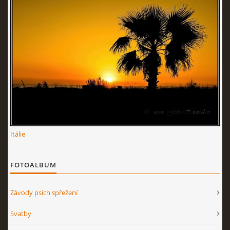
Itálie
FOTOALBUM
Závody psích spřežení
Svatby