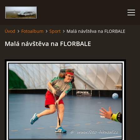
Úvod
Fotoalbum
Sport
Malá návštěva na FLORBALE
KARAVANEM PO EVROPĚ
Malá návštěva na FLORBALE
FOTOALBUM
CESTOVÁNÍ
NÁVŠTĚVNÍ KNIHA
AUTOR