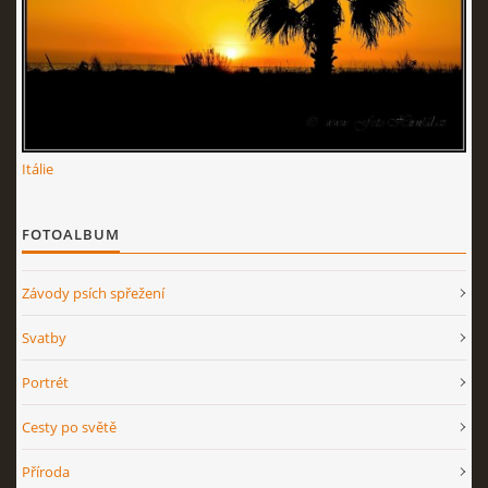
Itálie
FOTOALBUM
Závody psích spřežení
Svatby
Portrét
Cesty po světě
Příroda