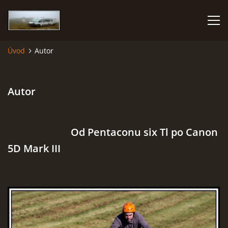
Úvod
Autor
KARAVANEM PO EVROPĚ
Autor
FOTOALBUM
CESTOVÁNÍ
Od Pentaconu six Tl po Canon
5D Mark III
NÁVŠTĚVNÍ KNIHA
AUTOR