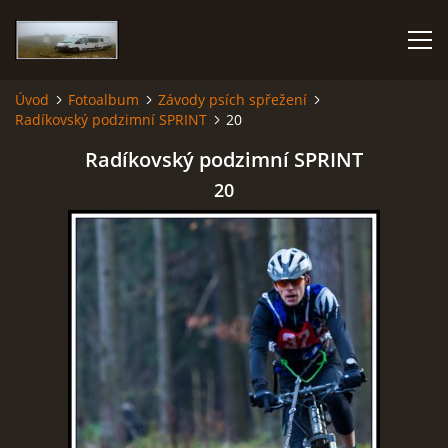
Úvod
Fotoalbum
Závody psích spřežení
Radíkovský podzimní SPRINT
20
KARAVANEM PO EVROPĚ
Radíkovský podzimní SPRINT
FOTOALBUM
20
CESTOVÁNÍ
NÁVŠTĚVNÍ KNIHA
AUTOR