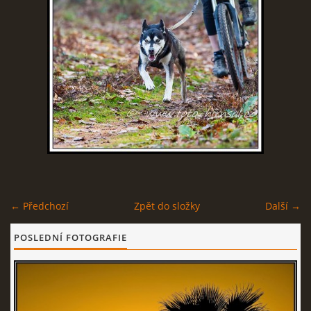
© 2026 eStránky.cz
← Předchozí
Zpět do složky
Další →
POSLEDNÍ FOTOGRAFIE