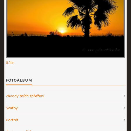
Itálie
FOTOALBUM
Závody psích spřežení
Svatby
Portrét