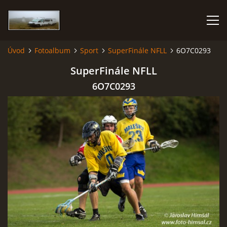
Úvod
Fotoalbum
Sport
SuperFinále NFLL
6O7C0293
KARAVANEM PO EVROPĚ
SuperFinále NFLL
6O7C0293
FOTOALBUM
CESTOVÁNÍ
NÁVŠTĚVNÍ KNIHA
AUTOR