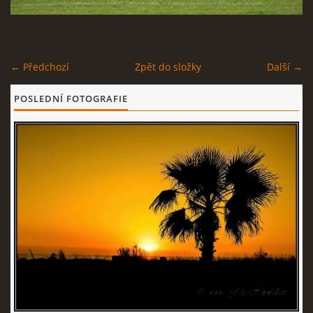
© 2026 eStránky.cz
← Předchozí
Zpět do složky
Další →
POSLEDNÍ FOTOGRAFIE