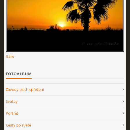
Itálie
FOTOALBUM
Závody psích spřežení
Svatby
Portrét
Cesty po světě