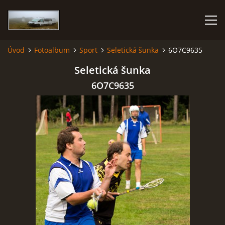
Úvod
Fotoalbum
Sport
Seletická šunka
6O7C9635
KARAVANEM PO EVROPĚ
Seletická šunka
6O7C9635
FOTOALBUM
CESTOVÁNÍ
NÁVŠTĚVNÍ KNIHA
AUTOR