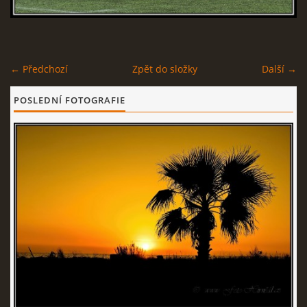
© 2026 eStránky.cz
← Předchozí
Zpět do složky
Další →
POSLEDNÍ FOTOGRAFIE