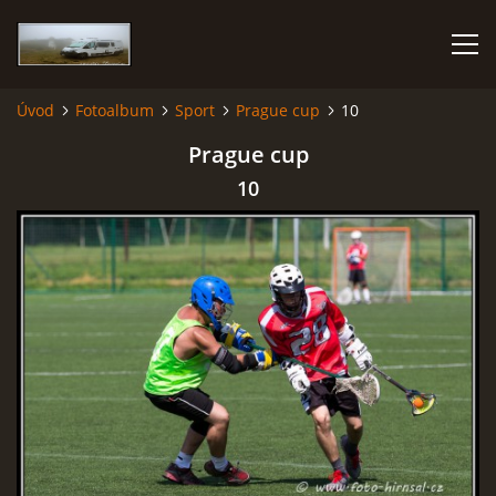
Úvod
Fotoalbum
Sport
Prague cup
10
KARAVANEM PO EVROPĚ
Prague cup
10
FOTOALBUM
CESTOVÁNÍ
NÁVŠTĚVNÍ KNIHA
AUTOR