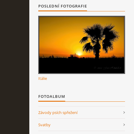
POSLEDNÍ FOTOGRAFIE
Itálie
FOTOALBUM
Závody psích spřežení
Svatby