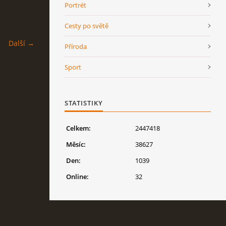
Portrét
Cesty po světě
Další →
Příroda
Sport
STATISTIKY
Celkem:
2447418
Měsíc:
38627
Den:
1039
Online:
32