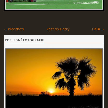
© 2026 eStránky.cz
← Předchozí
Zpět do složky
Další →
POSLEDNÍ FOTOGRAFIE