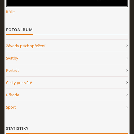
Itálie
FOTOALBUM
Závody psích spřežení
Svatby
Portrét
Cesty po světě
Příroda
Sport
STATISTIKY