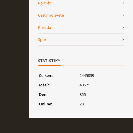
Portrét
Cesty po světě
Příroda
Sport
STATISTIKY
Celkem:
2445839
Měsíc:
40671
Den:
855
Online:
28