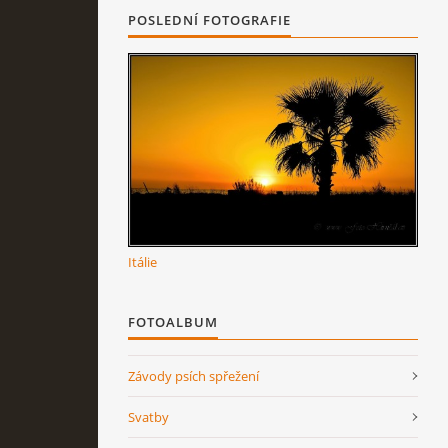
POSLEDNÍ FOTOGRAFIE
Itálie
FOTOALBUM
Závody psích spřežení
Svatby