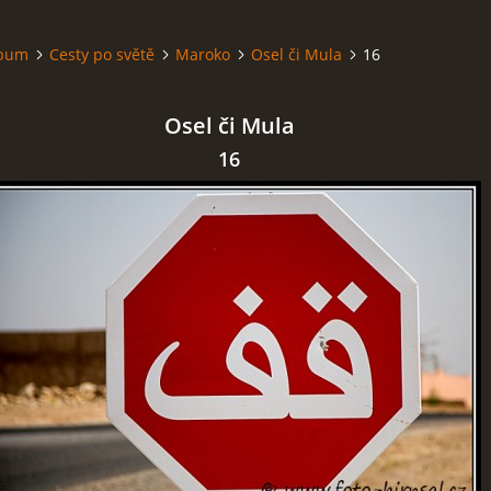
lbum
Cesty po světě
Maroko
Osel či Mula
16
Osel či Mula
16