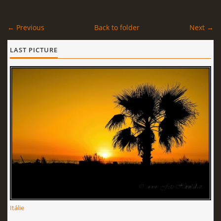
← Previous
Back to folder
Next →
LAST PICTURE
Itálie