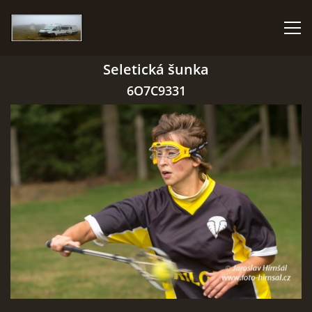
Seletická šunka
HOME
6O7C9331
PHOTO ALBUM
GMAIL
© 2026 eStránky.cz
|
RSS