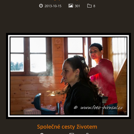
2013-10-15
301
8
Společné cesty životem