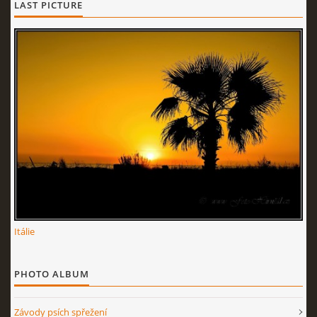
LAST PICTURE
Itálie
PHOTO ALBUM
Závody psích spřežení