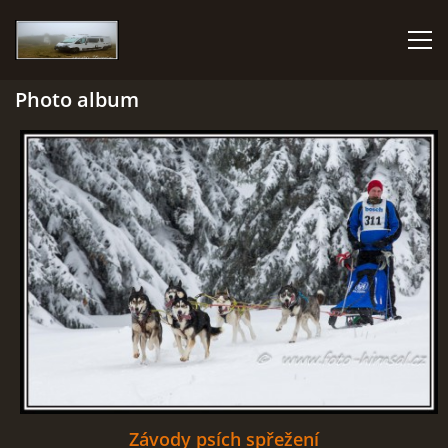
Photo album
HOME
PHOTO ALBUM
GMAIL
© 2026 eStránky.cz
|
RSS
Závody psích spřežení