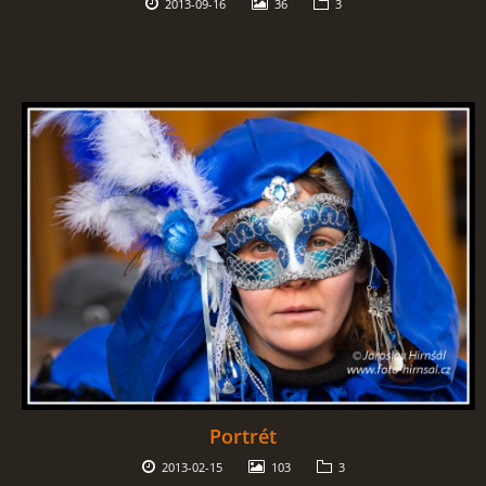
2013-09-16
36
3
Portrét
2013-02-15
103
3