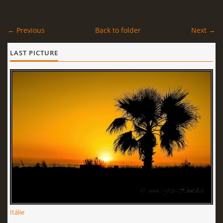
← Previous
Back to folder
Next →
LAST PICTURE
Itálie