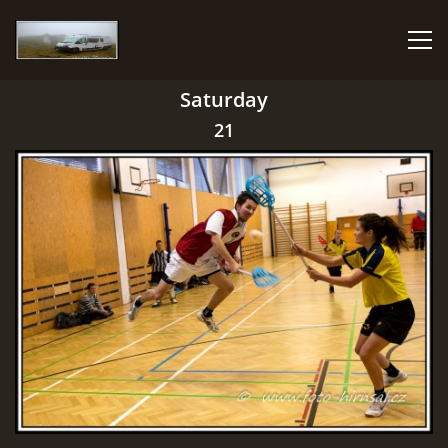
Saturday
HOME
21
PHOTO ALBUM
GMAIL
© 2026 eStránky.cz
|
RSS