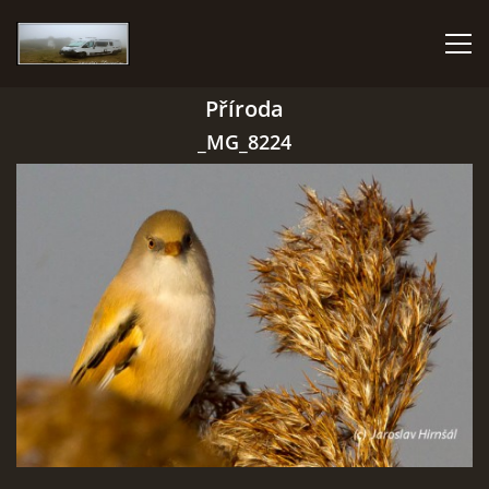
Příroda
HOME
_MG_8224
PHOTO ALBUM
GMAIL
© 2026 eStránky.cz
|
RSS