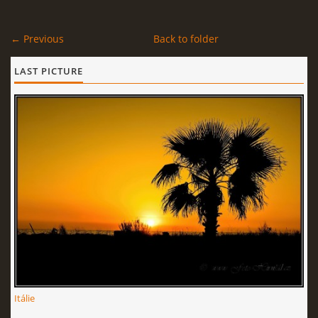
← Previous
Back to folder
LAST PICTURE
Itálie